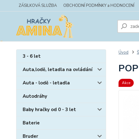
ZÁSILKOVÁ SLUŽBA
OBCHODNÍ PODMÍNKY a HODNOCENÍ
Úvod
Š
3 - 6 let
POP
Auta,lodě, letadla na ovládání
Auta - lodě - letadla
Akce
Autodráhy
Baby hračky od 0 - 3 let
Baterie
Bruder