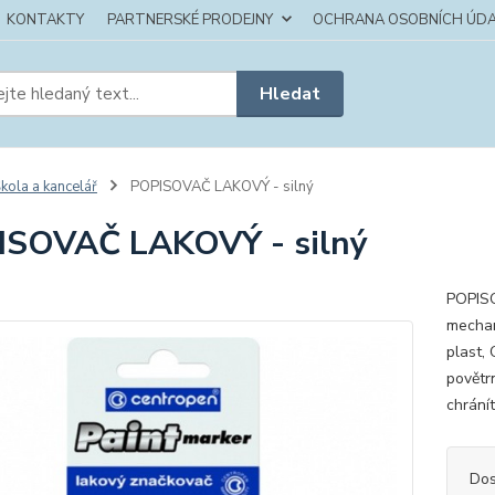
KONTAKTY
PARTNERSKÉ PRODEJNY
OCHRANA OSOBNÍCH ÚDA
Hledat
kola a kancelář
POPISOVAČ LAKOVÝ - silný
ISOVAČ LAKOVÝ - silný
POPISO
mechan
plast,
povětr
chránít
Dos