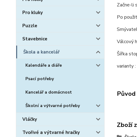
Začne-li 
Pro kluky
Po použit
Puzzle
Smývateln
Stavebnice
Válcový h
Škola a kancelář
Šířka sto
Kalendáře a diáře
varianty :
Psací potřeby
Kancelář a domácnost
Původ 
Školní a výtvarné potřeby
Vláčky
Zboží 
Tvořivé a výtvarné hračky