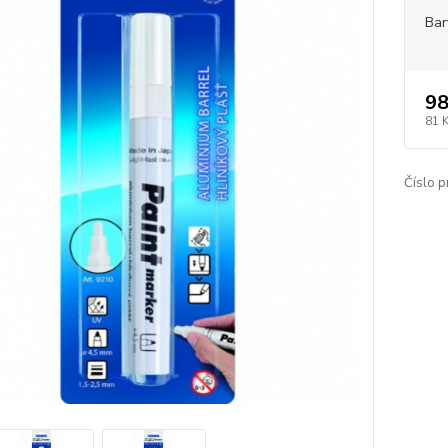
Bar
98
81 
Číslo p