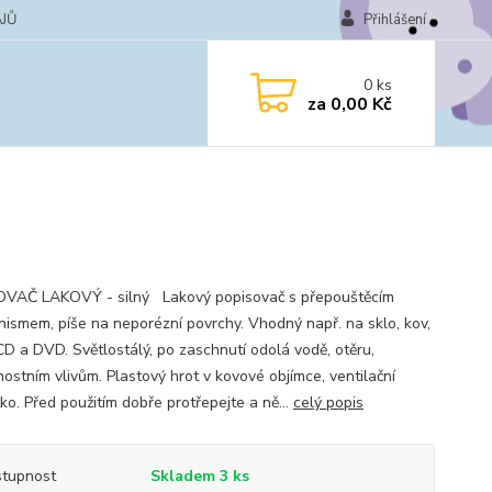
JŮ
Přihlášení
0
ks
za
0,00 Kč
VAČ LAKOVÝ - silný Lakový popisovač s přepouštěcím
ismem, píše na neporézní povrchy. Vhodný např. na sklo, kov,
 CD a DVD. Světlostálý, po zaschnutí odolá vodě, otěru,
nostním vlivům. Plastový hrot v kovové objímce, ventilační
ko. Před použitím dobře protřepejte a ně...
celý popis
tupnost
Skladem 3 ks