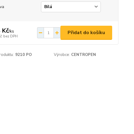
va
 Kč
/
ks
Přidat do košíku
Kč
bez DPH
roduktu:
9210 PO
Výrobce:
CENTROPEN