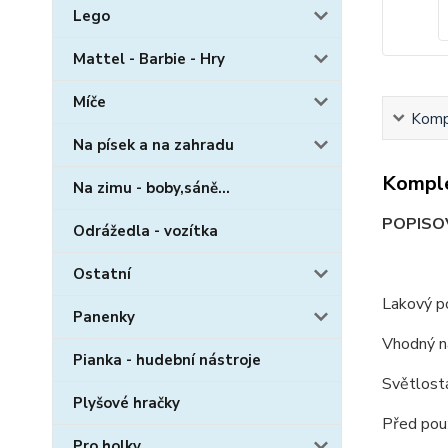
Lego
Mattel - Barbie - Hry
Míče
Kompl
Na písek a na zahradu
Komple
Na zimu - boby,sáně...
POPISOV
Odrážedla - vozítka
Ostatní
Lakový p
Panenky
Vhodný na
Pianka - hudební nástroje
Světlostá
Plyšové hračky
Před použ
Pro holky