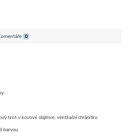
Komentáře
0
y.
vý hrot v kovové objímce, ventilační chránítko.
í barvou.