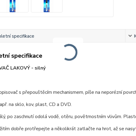
etní specifikace
tní specifikace
AČ LAKOVÝ - silný
opisovač s přepouštěcím mechanismem, píše na neporézní povrch
př. na sklo, kov, plast, CD a DVD.
lý, po zaschnutí odolá vodě, otěru, povětrnostním vlivům. Plasto
itím dobře protřepejte a několikrát zatlačte na hrot, až se nasyt