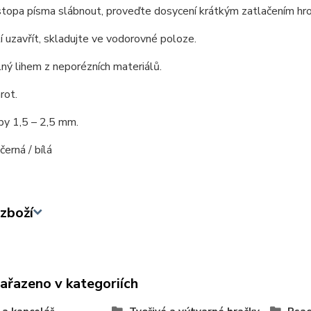
stopa písma slábnout, proveďte dosycení krátkým zatlačením hro
í uzavřít, skladujte ve vodorovné poloze.
ý lihem z neporézních materiálů.
rot.
py 1,5 – 2,5 mm.
 černá / bílá
zboží
zařazeno v kategoriích