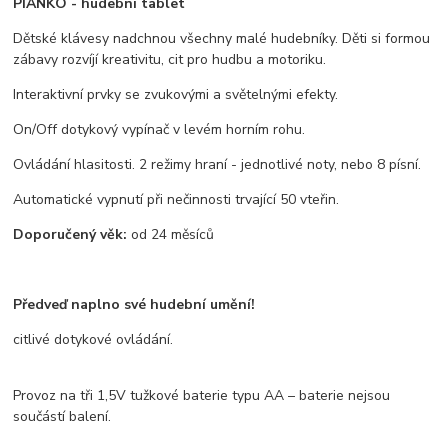
PIÁNKO - hudební tablet
Dětské klávesy nadchnou všechny malé hudebníky. Děti si formou
zábavy rozvíjí kreativitu, cit pro hudbu a motoriku.
Interaktivní prvky se zvukovými a světelnými efekty.
On/Off dotykový vypínač v levém horním rohu.
Ovládání hlasitosti. 2 režimy hraní - jednotlivé noty, nebo 8 písní.
Automatické vypnutí při nečinnosti trvající 50 vteřin.
Doporučený věk:
od 24 měsíců
Předveď naplno své hudební umění!
citlivé dotykové ovládání.
Provoz na tři 1,5V tužkové baterie typu AA – baterie nejsou
součástí balení.