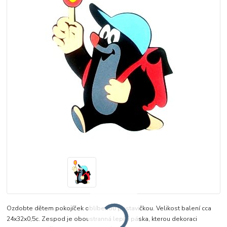
Ozdobte dětem pokojíček oblíbenou postavičkou. Velikost balení cca
24x32x0,5c. Zespod je oboustranná lepící páska, kterou dekoraci