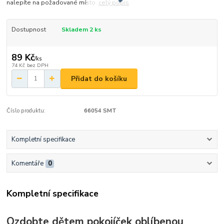
nalepíte na požadované místo.
celý popis
Dostupnost
Skladem 2 ks
89 Kč
/
ks
74 Kč
bez DPH
Přidat do košíku
Číslo produktu:
66054 SMT
Kompletní specifikace
Komentáře
0
Kompletní specifikace
Ozdobte dětem pokojíček oblíbenou