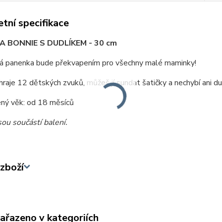
tní specifikace
 BONNIE S DUDLÍKEM - 30 cm
á panenka bude překvapením pro všechny malé maminky!
raje 12 dětských zvuků, můžeš jí sundat šatičky a nechybí ani dud
ný věk: od 18 měsíců
sou součástí balení.
zboží
zařazeno v kategoriích