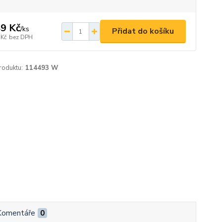
9 Kč
/
ks
Přidat do košíku
 Kč
bez DPH
roduktu:
114493 W
Komentáře
0