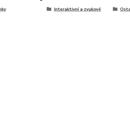
nky
Interaktivní a zvukové
Osta