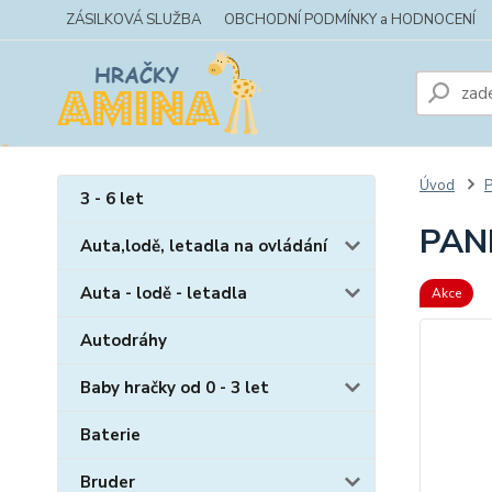
ZÁSILKOVÁ SLUŽBA
OBCHODNÍ PODMÍNKY a HODNOCENÍ
Úvod
P
3 - 6 let
PAN
Auta,lodě, letadla na ovládání
Auta - lodě - letadla
Akce
Autodráhy
Baby hračky od 0 - 3 let
Baterie
Bruder