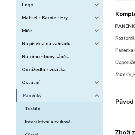
Lego
Komple
Mattel - Barbie - Hry
PANENKA
Míče
Roztomil
Na písek a na zahradu
Panenka h
Na zimu - boby,sáně...
Doporuče
Odrážedla - vozítka
Baterie j
Ostatní
Panenky
Původ 
Textilní
Interaktivní a zvukové
Zboží 