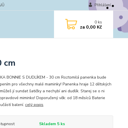
JŮ
Přihlášení
0
ks
za
0,00 Kč
0 cm
KA BONNIE S DUDLÍKEM - 30 cm Roztomilá panenka bude
pením pro všechny malé maminky! Panenka hraje 12 dětských
můžeš jí sundat šatičky a nechybí ani dudlík. Starej se o ni
 opravdové miminko! Doporučený věk: od 18 měsíců Baterie
učástí balení.
celý popis
tupnost
Skladem 5 ks