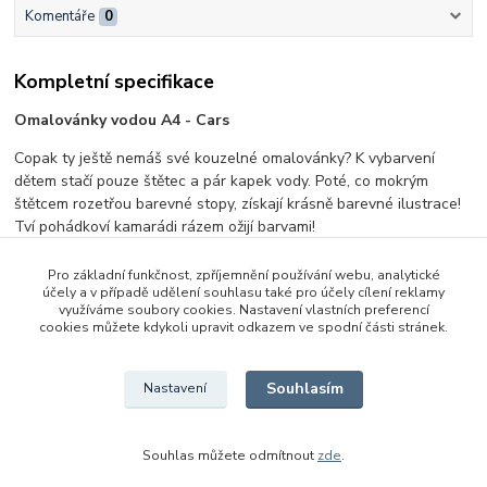
Komentáře
0
Kompletní specifikace
Omalovánky vodou A4 - Cars
Copak ty ještě nemáš své kouzelné omalovánky? K vybarvení
dětem stačí pouze štětec a pár kapek vody. Poté, co mokrým
štětcem rozetřou barevné stopy, získají krásně barevné ilustrace!
Tví pohádkoví kamarádi rázem ožijí barvami!
Pro základní funkčnost, zpříjemnění používání webu, analytické
účely a v případě udělení souhlasu také pro účely cílení reklamy
Původ zboží
využíváme soubory cookies. Nastavení vlastních preferencí
cookies můžete kdykoli upravit odkazem ve spodní části stránek.
Zboží zařazeno v kategoriích
Souhlasím
Nastavení
Tvořivé a výtvarné hračky
Omalovánky
Souhlas můžete odmítnout
zde
.