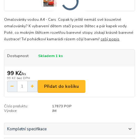
Omalovánky vodou A4 - Cars Copak ty ještě nemáš své kouzelné
omalovánky? K vybarvení dětem stačí pouze štětec a pár kapek vody.
Poté, co mokrým štětcem rozetřou barevné stopy, získají krásně barevné
ilustrace! Tví pohádkoví kamarádi rázem ožijí barvami!
celý popis
Dostupnost
Skladem 1 ks
99 Kč
/
ks
99 Kč
bez DPH
Přidat do košíku
Číslo produktu:
17873 POP
Výrobce:
JM
Kompletní specifikace