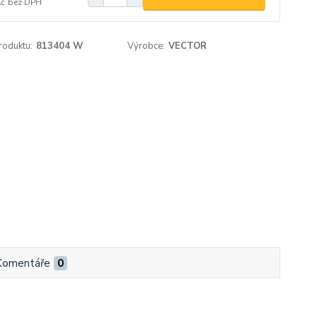
Kč
bez DPH
roduktu:
813404 W
Výrobce:
VECTOR
Komentáře
0