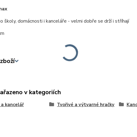
max
 školy, domácnosti i kanceláře - velmi dobře se drží i stříhají
 cm
zboží
zařazeno v kategoriích
 a kancelář
Tvořivé a výtvarné hračky
Kanc