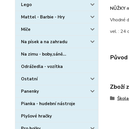
Lego
NŮŽKY 
Mattel - Barbie - Hry
Vhodné do
Míče
vel. : 24
Na písek a na zahradu
Na zimu - boby,sáně...
Původ 
Odrážedla - vozítka
Ostatní
Zboží 
Panenky
Škola
Pianka - hudební nástroje
Plyšové hračky
Pro holky