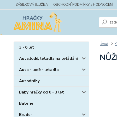
ZÁSILKOVÁ SLUŽBA
OBCHODNÍ PODMÍNKY a HODNOCENÍ
Úvod
Š
3 - 6 let
NŮŽ
Auta,lodě, letadla na ovládání
Auta - lodě - letadla
Autodráhy
Baby hračky od 0 - 3 let
Baterie
Bruder