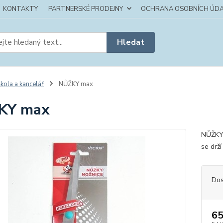
KONTAKTY
PARTNERSKÉ PRODEJNY
OCHRANA OSOBNÍCH ÚDA
Hledat
kola a kancelář
NŮŽKY max
KY max
NŮŽKY 
se drží
Dos
65