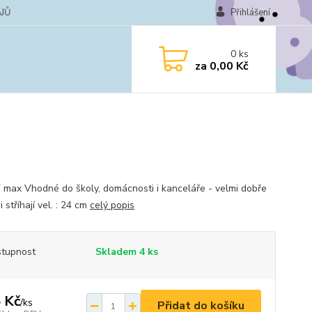
JŮ
Přihlášení
0
ks
za
0,00 Kč
max Vhodné do školy, domácnosti i kanceláře - velmi dobře
 i stříhají vel. : 24 cm
celý popis
tupnost
Skladem 4 ks
 Kč
/
ks
Přidat do košíku