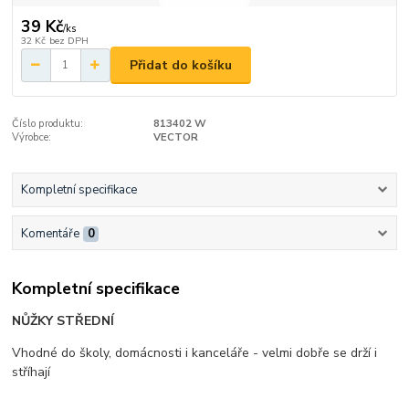
39 Kč
/
ks
32 Kč
bez DPH
Přidat do košíku
Číslo produktu:
813402 W
Výrobce:
VECTOR
Kompletní specifikace
Komentáře
0
Kompletní specifikace
NŮŽKY STŘEDNÍ
Vhodné do školy, domácnosti i kanceláře - velmi dobře se drží i
stříhají