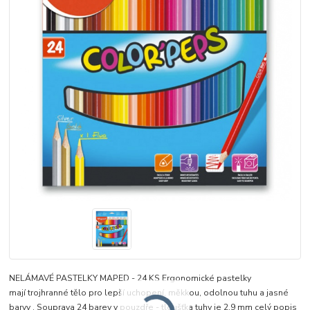
NELÁMAVÉ PASTELKY MAPED - 24 KS Ergonomické pastelky
mají trojhranné tělo pro lepší uchopení, měkkou, odolnou tuhu a jasné
barvy . Souprava 24 barev v pouzdře - tloušťka tuhy je 2,9 mm
celý popis