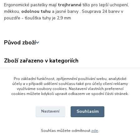
Ergonomické pastelky mají
trojhranné
tělo pro lepší uchopení,
měkkou,
odolnou tuhu
a jasné barvy . Souprava 24 barev v
pouzdře - tloušťka tuhy je 2,9 mm
Původ zboží
Zboží zařazeno v kategoriích
Škola a kancelář
Pro základní funkčnost, zpříjemnění používání webu, analytické
Tvořivé a výtvarné hračky
účely a v případě udělení souhlasu také pro účely cílení reklamy
využíváme soubory cookies. Nastavení vlastních preferencí
Školní a výtvarné potřeby
cookies můžete kdykoli upravit odkazem ve spodní části stránek.
Barvy, fixy, pastelky ...
Souhlasím
Nastavení
Souhlas můžete odmítnout
zde
.
Vytvořeno na
Eshop-rychle.cz