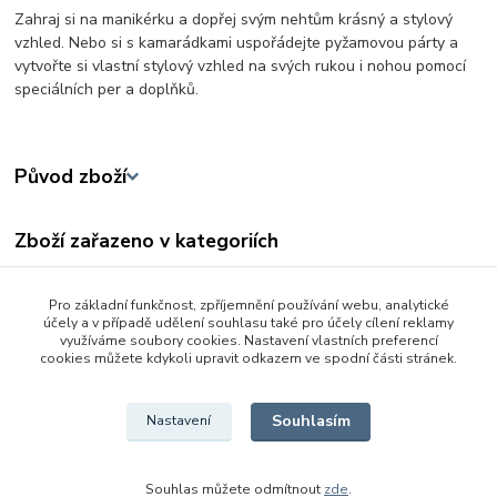
Zahraj si na manikérku a dopřej svým nehtům krásný a stylový
vzhled. Nebo si s kamarádkami uspořádejte pyžamovou párty a
vytvořte si vlastní stylový vzhled na svých rukou i nohou pomocí
speciálních per a doplňků.
Původ zboží
Zboží zařazeno v kategoriích
Pro holky
Pro základní funkčnost, zpříjemnění používání webu, analytické
Tvořivé a výtvarné hračky
účely a v případě udělení souhlasu také pro účely cílení reklamy
využíváme soubory cookies. Nastavení vlastních preferencí
Ostatní
cookies můžete kdykoli upravit odkazem ve spodní části stránek.
Tvořivé sady
Souhlasím
Nastavení
Souhlas můžete odmítnout
zde
.