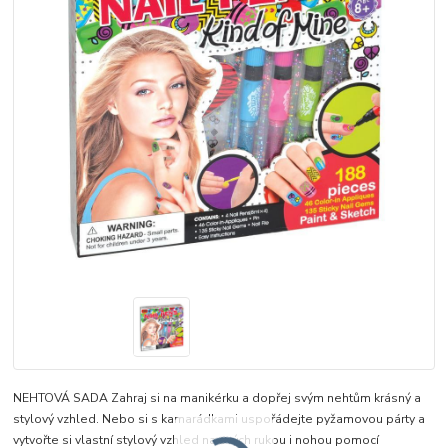
NEHTOVÁ SADA Zahraj si na manikérku a dopřej svým nehtům krásný a
stylový vzhled. Nebo si s kamarádkami uspořádejte pyžamovou párty a
vytvořte si vlastní stylový vzhled na svých rukou i nohou pomocí