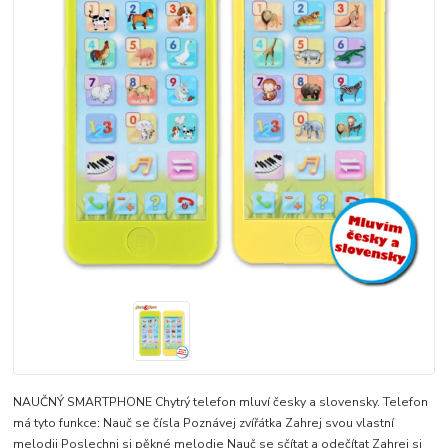
NAUČNÝ SMARTPHONE Chytrý telefon mluví česky a slovensky. Telefon
má tyto funkce: Nauč se čísla Poznávej zvířátka Zahrej svou vlastní
melodii Poslechni si pěkné melodie Nauč se sčítat a odečítat Zahrej si