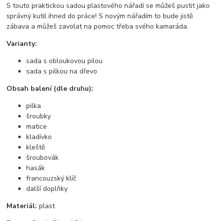
S touto praktickou sadou plastového nářadí se můžeš pustit jako
správný kutil ihned do práce! S novým nářadím to bude jistě
zábava a můžeš zavolat na pomoc třeba svého kamaráda.
Varianty:
sada s obloukovou pilou
sada s pilkou na dřevo
Obsah balení (dle druhu):
pilka
šroubky
matice
kladívko
kleště
šroubovák
hasák
francouzský klíč
další doplňky
Materiál:
plast