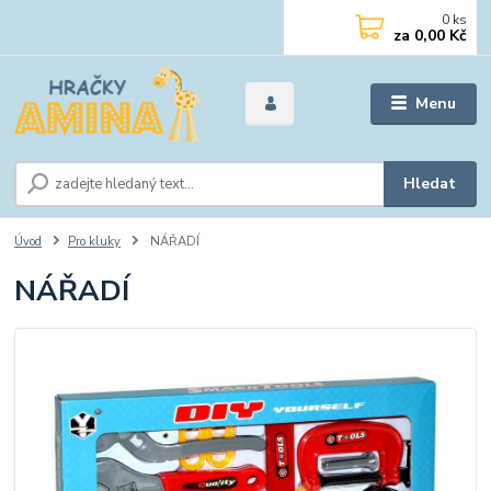
0
ks
za
0,00 Kč
Menu
Hledat
Úvod
Pro kluky
NÁŘADÍ
NÁŘADÍ