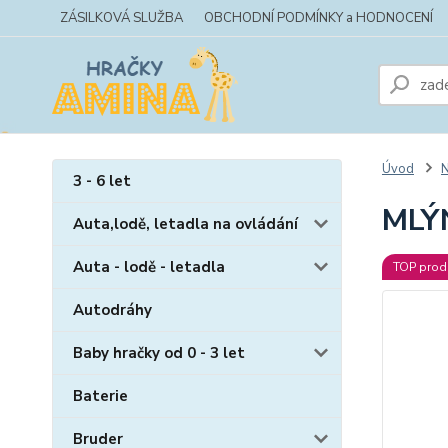
ZÁSILKOVÁ SLUŽBA
OBCHODNÍ PODMÍNKY a HODNOCENÍ
Úvod
N
3 - 6 let
MLÝN
Auta,lodě, letadla na ovládání
Auta - lodě - letadla
TOP prod
Autodráhy
Baby hračky od 0 - 3 let
Baterie
Bruder