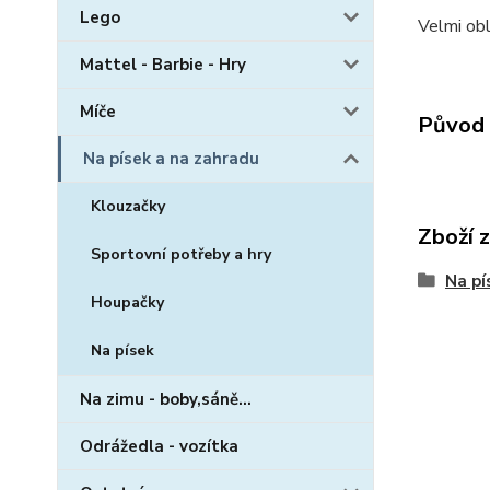
Lego
Velmi obl
Mattel - Barbie - Hry
Míče
Původ 
Na písek a na zahradu
Klouzačky
Zboží 
Sportovní potřeby a hry
Na pí
Houpačky
Na písek
Na zimu - boby,sáně...
Odrážedla - vozítka