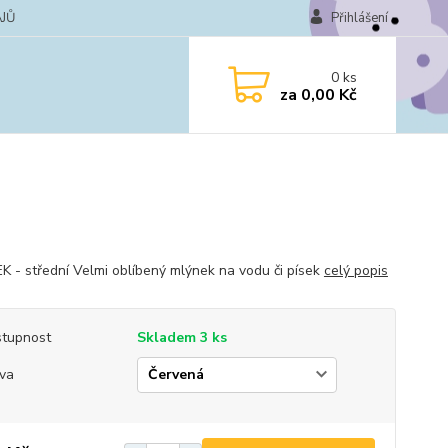
JŮ
Přihlášení
0
ks
za
0,00 Kč
 - střední Velmi oblíbený mlýnek na vodu či písek
celý popis
tupnost
Skladem 3 ks
va