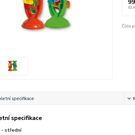
99
82 
Číslo p
etní specifikace
tní specifikace
- střední