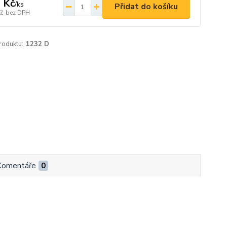
 Kč
/
ks
Přidat do košíku
Kč
bez DPH
roduktu:
1232 D
Komentáře
0