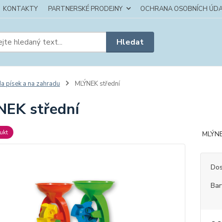
KONTAKTY
PARTNERSKÉ PRODEJNY
OCHRANA OSOBNÍCH ÚDA
Hledat
a písek a na zahradu
MLÝNEK střední
EK střední
ukt
MLÝNEK
Dos
Bar