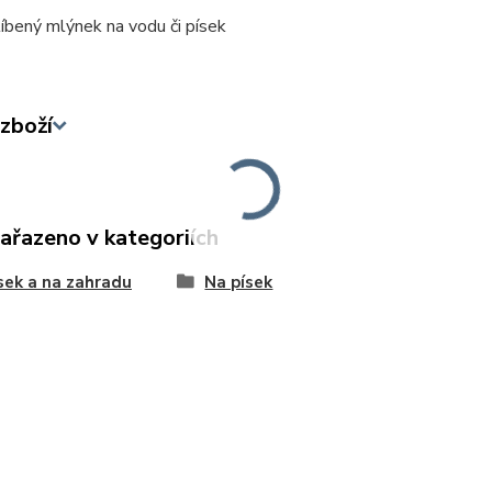
íbený mlýnek na vodu či písek
zboží
zařazeno v kategoriích
sek a na zahradu
Na písek