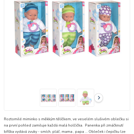
Roztomilé miminko s měkkým tělíčkem, ve veselém slušivém oblečku si
na první pohled zamiluje každá malá holčička. Panenka při zmáčknutí
bříška vydává zvuky - smích, pláč, mama , papa ... Obleček i čepičku lze