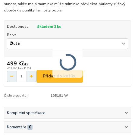
sundat, takže malá maminka může miminko převlékat. Varianty: růžový
obleček s puntíky fia...
celý popis
Dostupnost
Skladem 3 ks
Barva
499 Kč
/
ks
412 Kč
bez DPH
Přidat do košíku
Číslo produktu:
105181 W
Kompletní specifikace
Komentáře
0