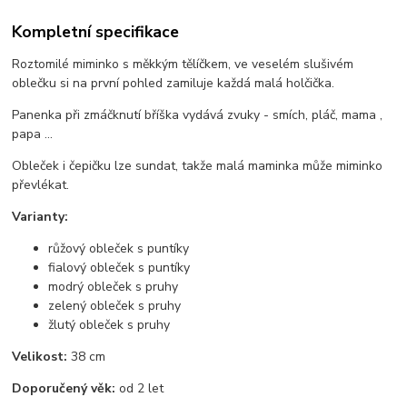
Kompletní specifikace
Roztomilé miminko s měkkým tělíčkem, ve veselém slušivém
oblečku si na první pohled zamiluje každá malá holčička.
Panenka při zmáčknutí bříška vydává zvuky - smích, pláč, mama ,
papa ...
Obleček i čepičku lze sundat, takže malá maminka může miminko
převlékat.
Varianty:
růžový obleček s puntíky
fialový obleček s puntíky
modrý obleček s pruhy
zelený obleček s pruhy
žlutý obleček s pruhy
Velikost:
38 cm
Doporučený věk:
od 2 let