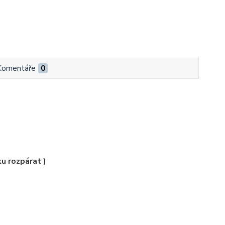
Komentáře
0
u rozpárat )