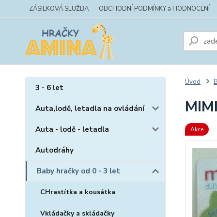
ZÁSILKOVÁ SLUŽBA
OBCHODNÍ PODMÍNKY a HODNOCENÍ
Úvod
B
3 - 6 let
MIM
Auta,lodě, letadla na ovládání
Auta - lodě - letadla
Akce
Autodráhy
Baby hračky od 0 - 3 let
CHrastítka a kousátka
Vkládačky a skládačky