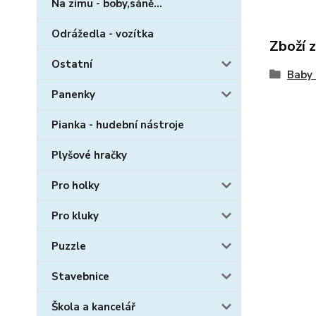
Na zimu - boby,sáně...
Odrážedla - vozítka
Zboží 
Ostatní
Baby 
Panenky
Pianka - hudební nástroje
Plyšové hračky
Pro holky
Pro kluky
Puzzle
Stavebnice
Škola a kancelář