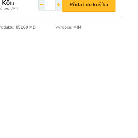
 Kč
/
ks
Přidat do košíku
Kč
bez DPH
roduktu:
85169 MD
Výrobce:
MIMI