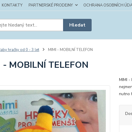
KONTAKTY
PARTNERSKÉ PRODEJNY
OCHRANA OSOBNÍCH ÚDA
Hledat
aby hračky od 0 - 3 let
MIMI - MOBILNÍ TELEFON
I - MOBILNÍ TELEFON
MIMI -
nejmen
nutno 
Dos