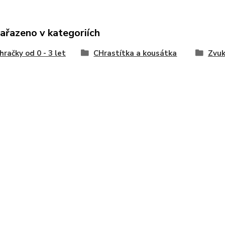
zařazeno v kategoriích
hračky od 0 - 3 let
CHrastítka a kousátka
Zvu