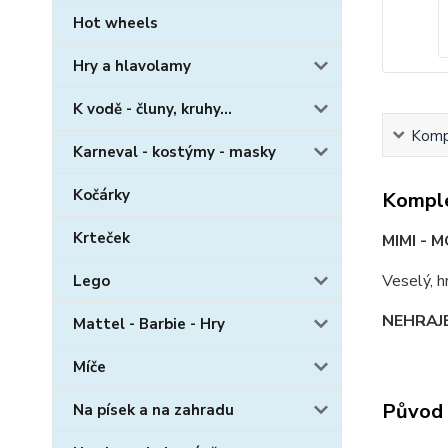
Hot wheels
Hry a hlavolamy
K vodě - čluny, kruhy...
Kompl
Karneval - kostýmy - masky
Kočárky
Komple
Krteček
MIMI - 
Veselý, hr
Lego
NEHRAJE 
Mattel - Barbie - Hry
Míče
Původ 
Na písek a na zahradu