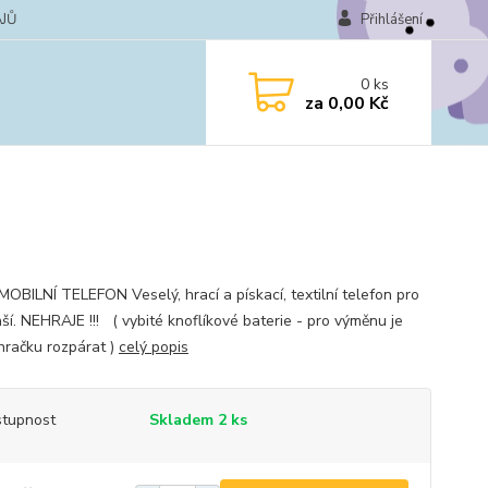
JŮ
Přihlášení
0
ks
za
0,00 Kč
 MOBILNÍ TELEFON Veselý, hrací a pískací, textilní telefon pro
ší. NEHRAJE !!! ( vybité knoflíkové baterie - pro výměnu je
hračku rozpárat )
celý popis
tupnost
Skladem 2 ks