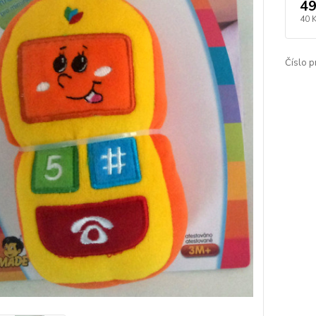
49
40 
Číslo p