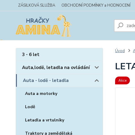
ZÁSILKOVÁ SLUŽBA
OBCHODNÍ PODMÍNKY a HODNOCENÍ
Úvod
A
3 - 6 let
LETA
Auta,lodě, letadla na ovládání
Auta - lodě - letadla
Akce
Auta a motorky
Lodě
Letadla a vrtulníky
Traktory a zemědělská