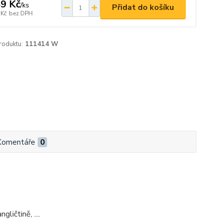
9 Kč
/
ks
Přidat do košíku
 Kč
bez DPH
roduktu:
111414 W
Komentáře
0
ičtině, ....