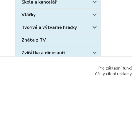
Škola a kancelář
Vláčky
Tvořivé a výtvarné hračky
Znáte z TV
Zvířátka a dinosauři
Sběratelské karty
Pro základní funk
účely cílení reklam