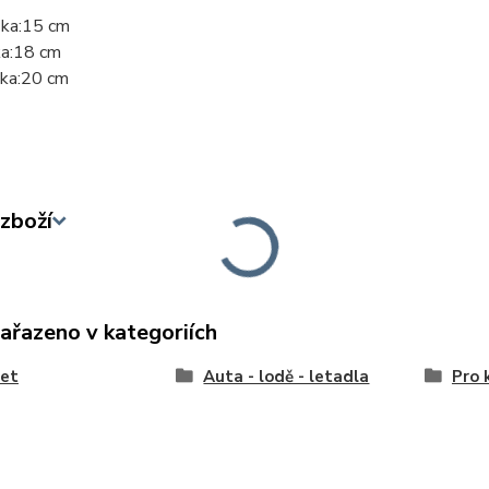
ka:15 cm
ka:18 cm
ka:20 cm
zboží
zařazeno v kategoriích
let
Auta - lodě - letadla
Pro 