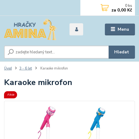
0
ks
za
0,00 Kč
Menu
Hledat
Úvod
3 - 6 let
Karaoke mikrofon
Karaoke mikrofon
Akce