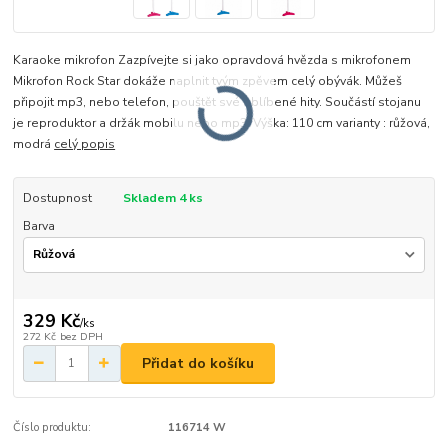
Karaoke mikrofon Zazpívejte si jako opravdová hvězda s mikrofonem
Mikrofon Rock Star dokáže naplnit tvým zpěvem celý obývák. Můžeš
připojit mp3, nebo telefon, pouštět své oblíbené hity. Součástí stojanu
je reproduktor a držák mobilu nebo mp3. Výška: 110 cm varianty : růžová,
modrá
celý popis
Dostupnost
Skladem 4 ks
Barva
329 Kč
/
ks
272 Kč
bez DPH
Přidat do košíku
Číslo produktu:
116714 W