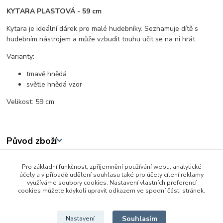
KYTARA PLASTOVÁ - 59 cm
Kytara je ideální dárek pro malé hudebníky. Seznamuje dítě s
hudebním nástrojem a může vzbudit touhu učit se na ni hrát.
Varianty:
tmavě hnědá
světle hnědá vzor
Velikost: 59 cm
Původ zboží
Pro základní funkčnost, zpříjemnění používání webu, analytické
Zboží zařazeno v kategoriích
účely a v případě udělení souhlasu také pro účely cílení reklamy
využíváme soubory cookies. Nastavení vlastních preferencí
3 - 6 let
cookies můžete kdykoli upravit odkazem ve spodní části stránek.
Pianka - hudební nástroje
Souhlasím
Nastavení