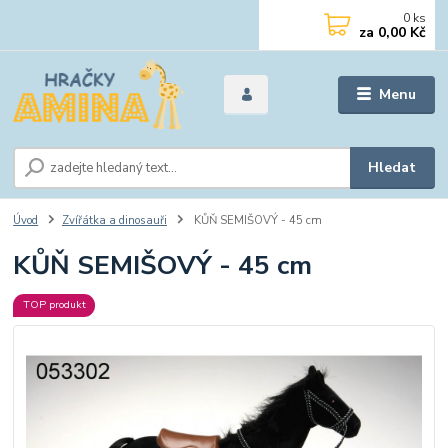
0
ks
za
0,00 Kč
Menu
Hledat
Úvod
Zvířátka a dinosauři
KŮŇ SEMIŠOVÝ - 45 cm
KŮŇ SEMIŠOVÝ - 45 cm
TOP produkt