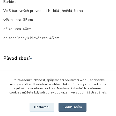
Barbie .
Ve 3 barevných provedeních : bílá , hnědá, černá
výška : cca. 35 cm
délka : cca. 40cm
od zadní nohy k hlavě : cca. 45 cm
Původ zboží
Zboží zařazeno v kategoriích
Pro základní funkčnost, zpříjemnění používání webu, analytické
3 - 6 let
účely a v případě udělení souhlasu také pro účely cílení reklamy
využíváme soubory cookies. Nastavení vlastních preferencí
Zvířátka a dinosauři
cookies můžete kdykoli upravit odkazem ve spodní části stránek.
Domácí
Souhlasím
Nastavení