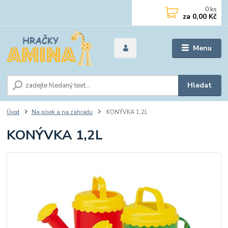
0
ks
za
0,00 Kč
Menu
Hledat
Úvod
Na písek a na zahradu
KONÝVKA 1,2L
KONÝVKA 1,2L