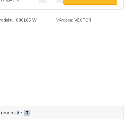
 Kč
bez DPH
roduktu:
886185 W
Výrobce:
VECTOR
Komentáře
0