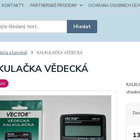
KONTAKTY
PARTNERSKÉ PRODEJNY
OCHRANA OSOBNÍCH ÚDA
Hledat
kola a kancelář
KALKULAČKA VĚDECKÁ
KULAČKA VĚDECKÁ
ukt
KALKUL
vhodná
Dos
13