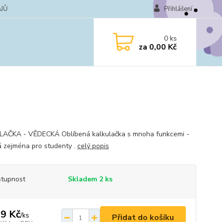
JŮ
Přihlášení
0
ks
za
0,00 Kč
AČKA - VĚDECKÁ Oblíbená kalkulačka s mnoha funkcemi -
 zejména pro studenty .
celý popis
tupnost
Skladem 2 ks
9 Kč
/
ks
Přidat do košíku