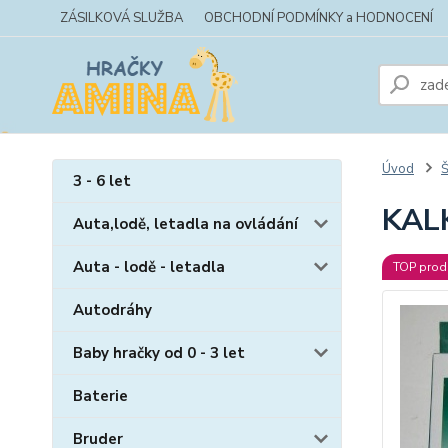
ZÁSILKOVÁ SLUŽBA
OBCHODNÍ PODMÍNKY a HODNOCENÍ
Úvod
Š
3 - 6 let
KAL
Auta,lodě, letadla na ovládání
Auta - lodě - letadla
TOP prod
Autodráhy
Baby hračky od 0 - 3 let
Baterie
Bruder