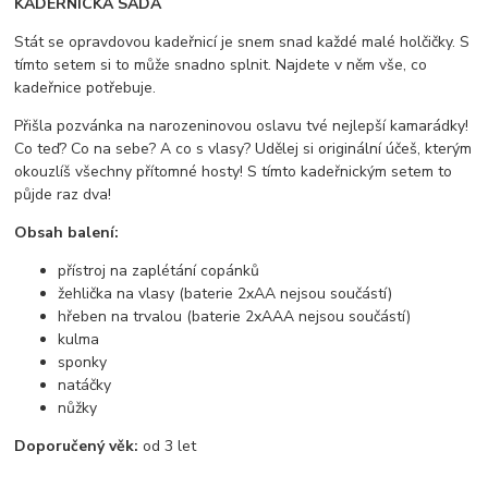
KADEŘNICKÁ SADA
Stát se opravdovou kadeřnicí je snem snad každé malé holčičky. S
tímto setem si to může snadno splnit. Najdete v něm vše, co
kadeřnice potřebuje.
Přišla pozvánka na narozeninovou oslavu tvé nejlepší kamarádky!
Co teď? Co na sebe? A co s vlasy? Udělej si originální účeš, kterým
okouzlíš všechny přítomné hosty! S tímto kadeřnickým setem to
půjde raz dva!
Obsah balení:
přístroj na zaplétání copánků
žehlička na vlasy (baterie 2xAA nejsou součástí)
hřeben na trvalou (baterie 2xAAA nejsou součástí)
kulma
sponky
natáčky
nůžky
Doporučený věk:
od 3 let