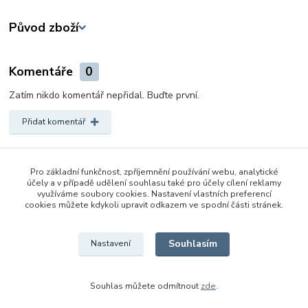
Původ zboží
Komentáře
0
Zatím nikdo komentář nepřidal. Buďte první.
Přidat komentář
Zboží zařazeno v kategoriích
Pro základní funkčnost, zpříjemnění používání webu, analytické
3 - 6 let
účely a v případě udělení souhlasu také pro účely cílení reklamy
využíváme soubory cookies. Nastavení vlastních preferencí
Pro holky
cookies můžete kdykoli upravit odkazem ve spodní části stránek.
Ostatní
Souhlasím
Nastavení
Souhlas můžete odmítnout
zde
.
Vytvořeno na
Eshop-rychle.cz