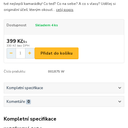
tvé nejlepší kamarádky! Co teď? Co na sebe? A co s vlasy? Udělej si
originální účeš, kterým okouzl...
celý popis
Dostupnost
Skladem 4 ks
399 Kč
/
ks
330 Kč
bez DPH
Přidat do košíku
Číslo produktu:
001875 W
Kompletní specifikace
Komentáře
0
Kompletní specifikace