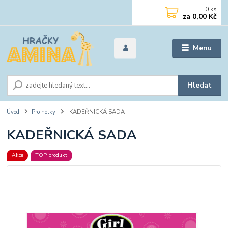
0
ks
za
0,00 Kč
Menu
Hledat
Úvod
Pro holky
KADEŘNICKÁ SADA
KADEŘNICKÁ SADA
Akce
TOP produkt