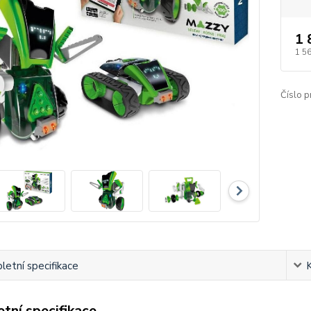
1 
1 5
Číslo p
etní specifikace
tní specifikace