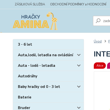
ZÁSILKOVÁ SLUŽBA
OBCHODNÍ PODMÍNKY a HODNOCENÍ
Úvod
P
3 - 6 let
INT
Auta,lodě, letadla na ovládání
Auta - lodě - letadla
Akce
Autodráhy
Baby hračky od 0 - 3 let
Baterie
Bruder