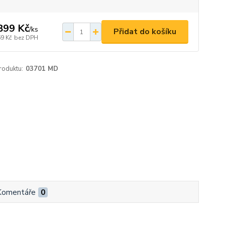
899 Kč
/
ks
Přidat do košíku
69 Kč
bez DPH
roduktu:
03701 MD
Komentáře
0