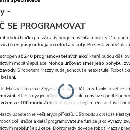
y -
Č SE PROGRAMOVAT
 robotická hračka pro základy programování a robotiky. Dle po
 vozítko
s pásy nebo jako robota s koly
. Po sestavení však z
 schopen
až 240 programovatelných akcí
, které budou děti o
ictvím mobilní aplikace.
Mohou určovat směr jeho pohybu, zvu
 závody
. S robotem Mazzy nuda jednoduše neexistuje. Robotická
 balení
.
otu Mazzy z kolekce Zigybotů se vaše děti kreativním a velic
mování.
Stačí, když jim půjčíte šroubovák a ony už si podle pod
vržen ze 100 modulárních dílů,
což z něj umožní sestavit hne
Mazzy uposlechne veškerých příkazů. Děti budou ovládat Mazz
robotické hračce a další programovatelné funkce jako
výrazy, zv
nictvím
mobilní aplikace
. Dohromady dovede robot Mazzy pře