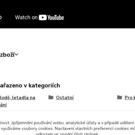
zboží
zařazeno v kategoriích
lodě, letadla na
Ostatní
Pro 
ání
tní
čnost, zpříjemnění používání webu, analytické účely a v případě udělení
y využíváme soubory cookies. Nastavení vlastních preferencí cookies mů
odkazem ve spodní části stránek.