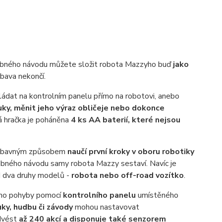
drobného návodu můžete složit robota Mazzyho buď
jako
ábava nekončí.
vládat na kontrolním panelu přímo na robotovi, anebo
ky, měnit jeho výraz obličeje nebo dokonce
 hračka je poháněna
4 ks AA baterií, které nejsou
e zábavným způsobem
naučí první kroky v oboru robotiky
robného návodu samy robota Mazzy sestaví. Navíc je
d dva druhy modelů -
robota nebo off-road vozítko
.
yho pohyby pomocí
kontrolního panelu
umístěného
uky, hudbu či závody
mohou nastavovat
dvést
až 240 akcí a disponuje také senzorem