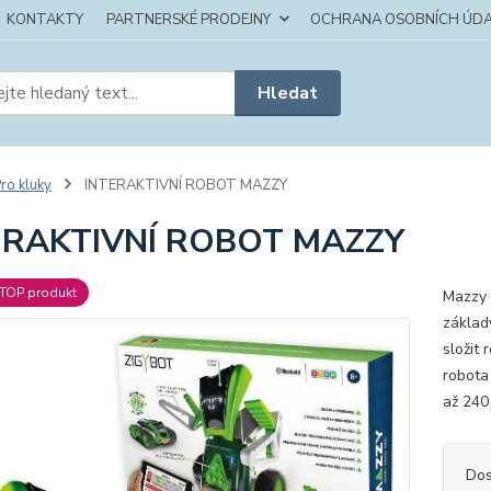
KONTAKTY
PARTNERSKÉ PRODEJNY
OCHRANA OSOBNÍCH ÚDA
Hledat
ro kluky
INTERAKTIVNÍ ROBOT MAZZY
ERAKTIVNÍ ROBOT MAZZY
TOP produkt
Mazzy 
základ
složit
robota
až 240
Dos