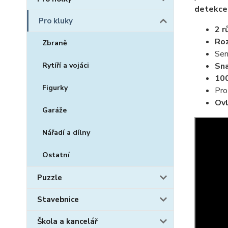
detekce
Pro kluky
2 r
Roz
Zbraně
Sen
Sna
Rytíří a vojáci
100
Figurky
Pro
Ovl
Garáže
Nářadí a dílny
Ostatní
Puzzle
Stavebnice
Škola a kancelář