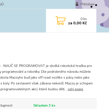
JŮ
Přihlášení
0
ks
za
0,00 Kč
- NAUČ SE PROGRAMOVAT je skvělá robotická hračka pro
y programování a robotiky. Dle podrobného návodu můžete
 robota Mazzyho buď jako off road vozítko s pásy nebo jako
 s koly. Po sestavení však zábava nekončí. Mazzy je schopen
 programovatelných akcí, které budou děti...
celý popis
tupnost
Skladem 3 ks