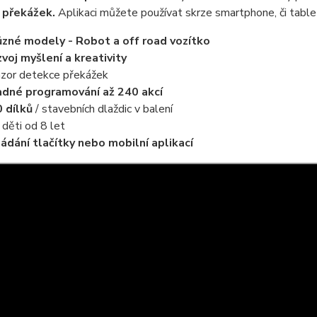
 překážek.
Aplikaci můžete používat skrze smartphone, či tab
ůzné modely - Robot a off road vozítko
voj myšlení a kreativity
zor detekce překážek
dné programování až 240 akcí
 dílků
/ stavebních dlaždic
v balení
 děti od 8 let
ádání tlačítky nebo mobilní aplikací