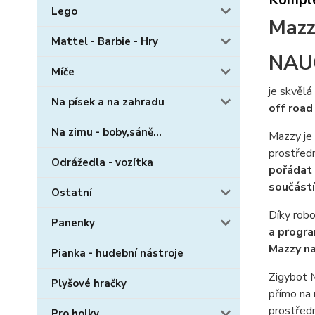
Lego
Mazz
Mattel - Barbie - Hry
NAU
Míče
je skvělá
Na písek a na zahradu
off road
Na zimu - boby,sáně...
Mazzy je
prostředn
Odrážedla - vozítka
pořádat
součástí
Ostatní
Díky rob
Panenky
a progra
Mazzy na
Pianka - hudební nástroje
Zigybot 
Plyšové hračky
přímo na 
prostřed
Pro holky