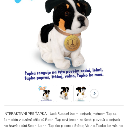
INTERAKTIVNÍ PES ŤAPKA - Jack Russel Jsem pejsek jménem Ťapka,
šampión v plnění příkazů.Řekni Ťapkovi jeden ze šesti povelů a pejsek
ho hravě splní.Sedni.Lehni.Ťapkko popros.Štěkej.Volno.Ťapko ke mě...to