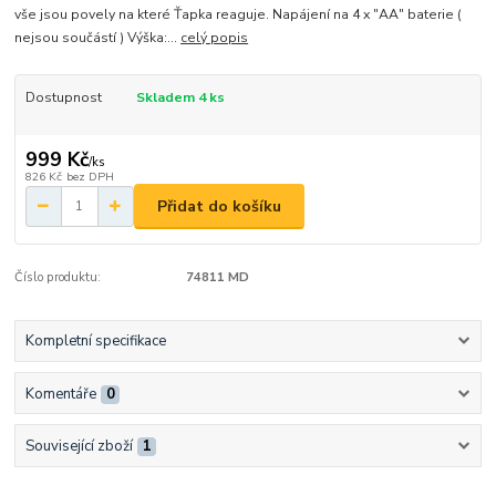
vše jsou povely na které Ťapka reaguje. Napájení na 4 x "AA" baterie (
nejsou součástí ) Výška:...
celý popis
Dostupnost
Skladem 4 ks
999 Kč
/
ks
826 Kč
bez DPH
Přidat do košíku
Číslo produktu:
74811 MD
Kompletní specifikace
Komentáře
0
Související zboží
1