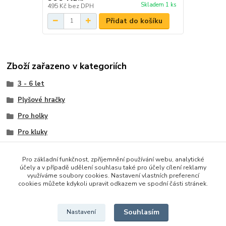
Skladem 1 ks
495 Kč
bez DPH
Přidat do košíku
Zboží zařazeno v kategoriích
3 - 6 let
Plyšové hračky
Pro holky
Pro kluky
Zvířátka a dinosauři
Pro základní funkčnost, zpříjemnění používání webu, analytické
Ostatní
účely a v případě udělení souhlasu také pro účely cílení reklamy
využíváme soubory cookies. Nastavení vlastních preferencí
Ostatní
cookies můžete kdykoli upravit odkazem ve spodní části stránek.
Domácí
Souhlasím
Nastavení