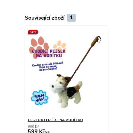
Související zboží
1
Akce
PES FOXTERIÉR - NA VODÍTKU
699 Kč
599 Kč
/
ks