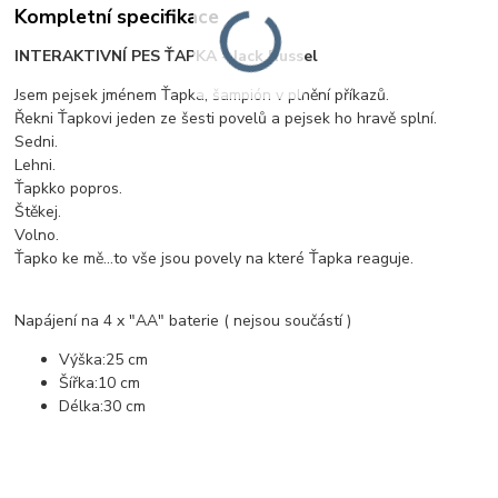
Kompletní specifikace
INTERAKTIVNÍ PES ŤAPKA - Jack Russel
Jsem pejsek jménem Ťapka, šampión v plnění příkazů.
Řekni Ťapkovi jeden ze šesti povelů a pejsek ho hravě splní.
Sedni.
Lehni.
Ťapkko popros.
Štěkej.
Volno.
Ťapko ke mě...to vše jsou povely na které Ťapka reaguje.
Napájení na 4 x "AA" baterie ( nejsou součástí )
Výška:25 cm
Šířka:10 cm
Délka:30 cm