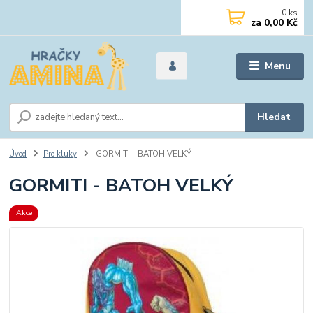
0
ks
za
0,00 Kč
Menu
Hledat
Úvod
Pro kluky
GORMITI - BATOH VELKÝ
GORMITI - BATOH VELKÝ
Akce