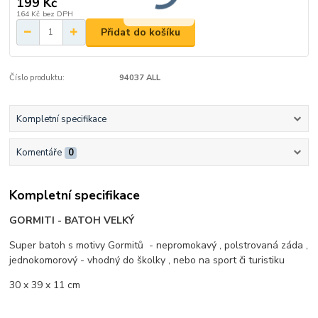
199 Kč
164 Kč
bez DPH
Přidat do košíku
Číslo produktu:
94037 ALL
Kompletní specifikace
Komentáře
0
Kompletní specifikace
GORMITI - BATOH VELKÝ
Super batoh s motivy Gormitů - nepromokavý , polstrovaná záda ,
jednokomorový - vhodný do školky , nebo na sport či turistiku
30 x 39 x 11 cm