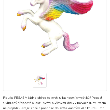
Figurka PEGAS V žádné sbírce bájných zvířat nesmí chybět kůň Pegas!
Okřídlený hřebec tě okouzlí svými blyštivými křídly v barvách duhy ! Vezmi
na projížďku létající koně a ponoř se do světa krásných víl a kouzel! Tato