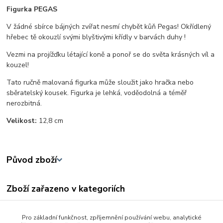
Figurka PEGAS
V žádné sbírce bájných zvířat nesmí chybět kůň Pegas! Okřídlený
hřebec tě okouzlí svými blyštivými křídly v barvách duhy !
Vezmi na projížďku létající koně a ponoř se do světa krásných víl a
kouzel!
Tato ručně malovaná figurka může sloužit jako hračka nebo
sběratelský kousek. Figurka je lehká, voděodolná a téměř
nerozbitná.
Velikost:
12,8 cm
Původ zboží
Zboží zařazeno v kategoriích
Pro holky
Pro základní funkčnost, zpříjemnění používání webu, analytické
Zvířátka a dinosauři