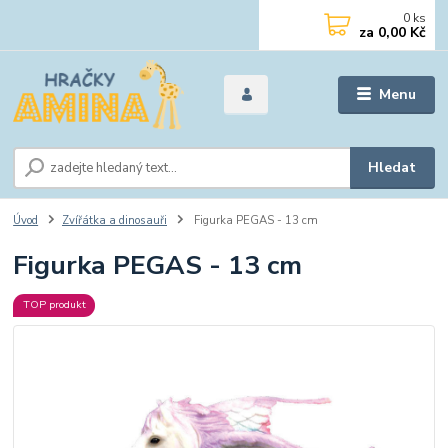
0
ks
za
0,00 Kč
Menu
Hledat
Úvod
Zvířátka a dinosauři
Figurka PEGAS - 13 cm
Figurka PEGAS - 13 cm
TOP produkt