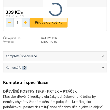
339 Kč
/
ks
280 Kč
bez DPH
Přidat do košíku
Číslo produktu:
641129 DIN
Výrobce:
DINO TOYS
Kompletní specifikace
Komentáře
0
Kompletní specifikace
DŘEVĚNÉ KOSTKY 12KS - KRTEK + PTÁČEK
Klasické dřevěné kostky s obrázky pohádkového Krtečka by
neměly chybět v žádném dětském pokojíčku. Krtečka jako
pohádkovou postavičku milují snad všechny děti a jakmile objeví