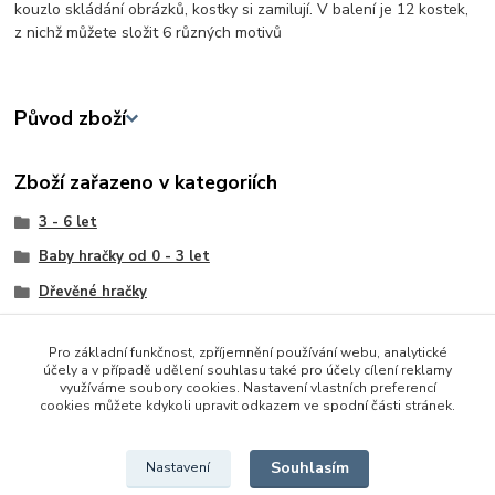
kouzlo skládání obrázků, kostky si zamilují. V balení je 12 kostek,
z nichž můžete složit 6 různých motivů
Původ zboží
Zboží zařazeno v kategoriích
3 - 6 let
Baby hračky od 0 - 3 let
Dřevěné hračky
Krteček
Pro základní funkčnost, zpříjemnění používání webu, analytické
Kostky a kelímky
účely a v případě udělení souhlasu také pro účely cílení reklamy
využíváme soubory cookies. Nastavení vlastních preferencí
Kostky
cookies můžete kdykoli upravit odkazem ve spodní části stránek.
Puzzle, skládačky a vkládačky
Souhlasím
Nastavení