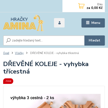
0
ks
za
0,00 Kč
Menu
Hledat
Úvod
Vláčky
DŘEVĚNÉ KOLEJE - vyhybka třícestná
DŘEVĚNÉ KOLEJE - vyhybka
třícestná
Akce