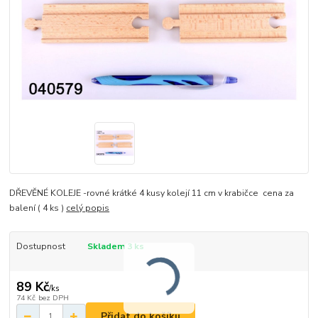
DŘEVĚNÉ KOLEJE -rovné krátké 4 kusy kolejí 11 cm v krabičce cena za
balení ( 4 ks )
celý popis
Dostupnost
Skladem 3 ks
89 Kč
/
ks
74 Kč
bez DPH
Přidat do košíku