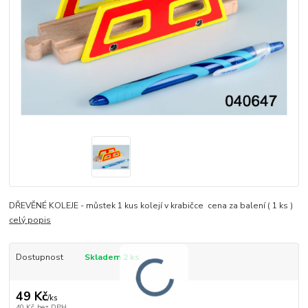
DŘEVĚNÉ KOLEJE - můstek 1 kus kolejí v krabičce cena za balení ( 1 ks )
celý popis
Dostupnost
Skladem 2 ks
49 Kč
/
ks
40 Kč
bez DPH