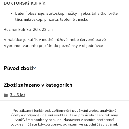
DOKTORSKÝ KUFŘÍK
balení obsahuje: stetoskop, nůžky, injekci, lahvičku, brýle,
lžíci, mikroskop, pinzetu, teploměr, misku
Rozměr kufříku: 26 x 22 cm
V nabídce je kufřík v modré, růžové, nebo červené barvě.
Vybranou variantu připište do poznámky v objednávce.
Původ zboží
Zboží zařazeno v kategoriích
3 - 6 let
Pro holky
Pro základní funkčnost, zpříjemnění používání webu, analytické
Pro kluky
účely a v případě udělení souhlasu také pro účely cílení reklamy
využíváme soubory cookies. Nastavení vlastních preferencí
Ostatní
cookies můžete kdykoli upravit odkazem ve spodní části stránek.