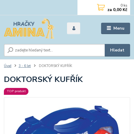
0
ks
za
0,00 Kč
Menu
Hledat
Úvod
3 - 6 let
DOKTORSKÝ KUFŘÍK
DOKTORSKÝ KUFŘÍK
TOP produkt