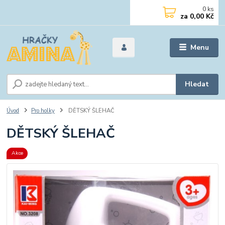
0
ks
za
0,00 Kč
Menu
Hledat
Úvod
Pro holky
DĚTSKÝ ŠLEHAČ
DĚTSKÝ ŠLEHAČ
Akce