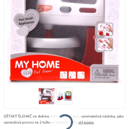
DĚTSKÝ ŠLEHAČ se dvěma metlami, sklopný , vynimatelná nádoba, jako
opravdový provoz na 2 tužkové baterie LR6
celý popis