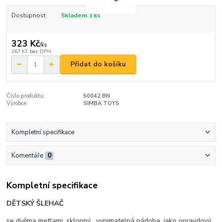
Dostupnost
Skladem 3 ks
323 Kč
/
ks
267 Kč
bez DPH
Přidat do košíku
Číslo produktu:
50042 BN
Výrobce:
SIMBA TOYS
Kompletní specifikace
Komentáře
0
Kompletní specifikace
DĚTSKÝ ŠLEHAČ
se dvěma metlami, sklopný , vynimatelná nádoba, jako opravdový