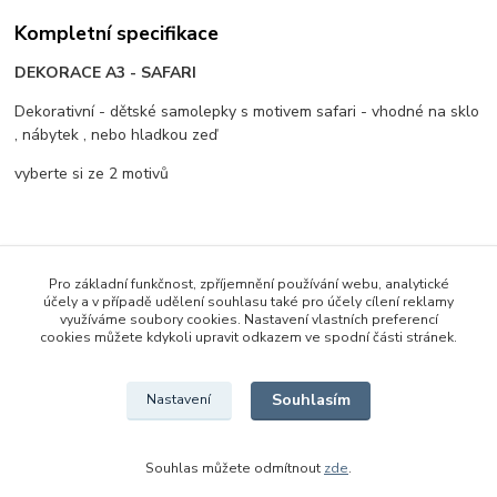
Kompletní specifikace
DEKORACE A3 - SAFARI
Dekorativní - dětské samolepky s motivem safari - vhodné na sklo
, nábytek , nebo hladkou zeď
vyberte si ze 2 motivů
Původ zboží
Pro základní funkčnost, zpříjemnění používání webu, analytické
účely a v případě udělení souhlasu také pro účely cílení reklamy
využíváme soubory cookies. Nastavení vlastních preferencí
Zboží zařazeno v kategoriích
cookies můžete kdykoli upravit odkazem ve spodní části stránek.
Dekorace
Souhlasím
Nastavení
Souhlas můžete odmítnout
zde
.
Vytvořeno na
Eshop-rychle.cz