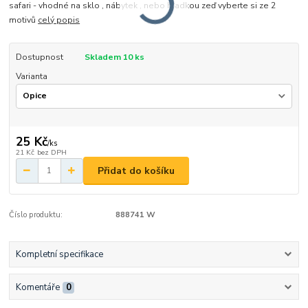
safari - vhodné na sklo , nábytek , nebo hladkou zeď vyberte si ze 2
motivů
celý popis
Dostupnost
Skladem 10 ks
Varianta
25 Kč
/
ks
21 Kč
bez DPH
Přidat do košíku
Číslo produktu:
888741 W
Kompletní specifikace
Komentáře
0