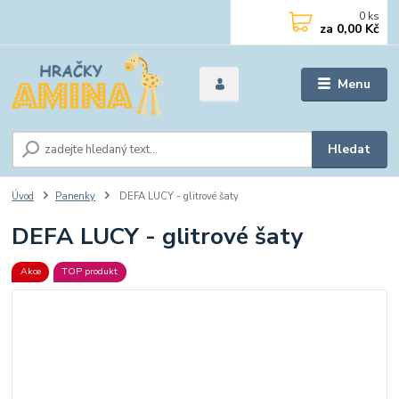
0
ks
za
0,00 Kč
Menu
Hledat
Úvod
Panenky
DEFA LUCY - glitrové šaty
DEFA LUCY - glitrové šaty
Akce
TOP produkt