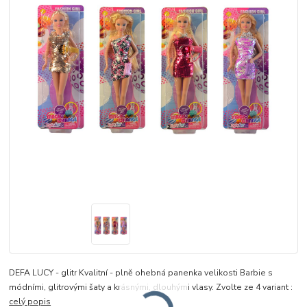
DEFA LUCY - glitr Kvalitní - plně ohebná panenka velikosti Barbie s
módními, glitrovými šaty a krásnými, dlouhými vlasy. Zvolte ze 4 variant :
celý popis