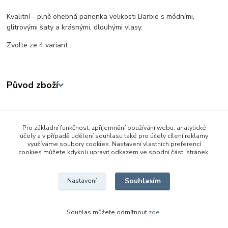
Kvalitní - plně ohebná panenka velikosti Barbie s módními,
glitrovými šaty a krásnými, dlouhými vlasy.
Zvolte ze 4 variant :
Původ zboží
Zboží zařazeno v kategoriích
Pro základní funkčnost, zpříjemnění používání webu, analytické
Panenky
účely a v případě udělení souhlasu také pro účely cílení reklamy
využíváme soubory cookies. Nastavení vlastních preferencí
29 cm
cookies můžete kdykoli upravit odkazem ve spodní části stránek.
Defa Lucy
Souhlasím
Nastavení
Souhlas můžete odmítnout
zde
.
Vytvořeno na
Eshop-rychle.cz