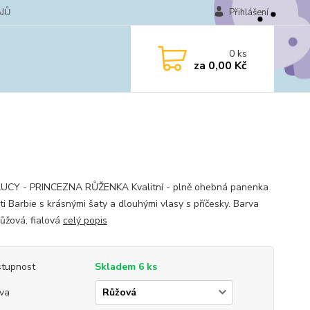
JŮ
Přihlášení
0
ks
za
0,00 Kč
UCY - PRINCEZNA RŮŽENKA Kvalitní - plně ohebná panenka
ti Barbie s krásnými šaty a dlouhými vlasy s příčesky. Barva
růžová, fialová
celý popis
tupnost
Skladem 6 ks
va