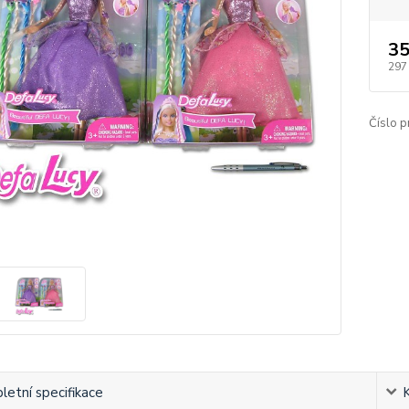
35
297
Číslo p
etní specifikace