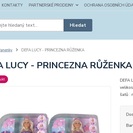
KONTAKTY
PARTNERSKÉ PRODEJNY
OCHRANA OSOBNÍCH ÚDA
Hledat
anenky
DEFA LUCY - PRINCEZNA RŮŽENKA
A LUCY - PRINCEZNA RŮŽENKA
ukt
DEFA L
velikos
šatů : 
Dos
Bar