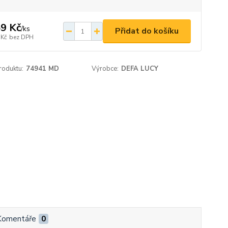
9 Kč
/
ks
Přidat do košíku
 Kč
bez DPH
roduktu:
74941 MD
Výrobce:
DEFA LUCY
Komentáře
0