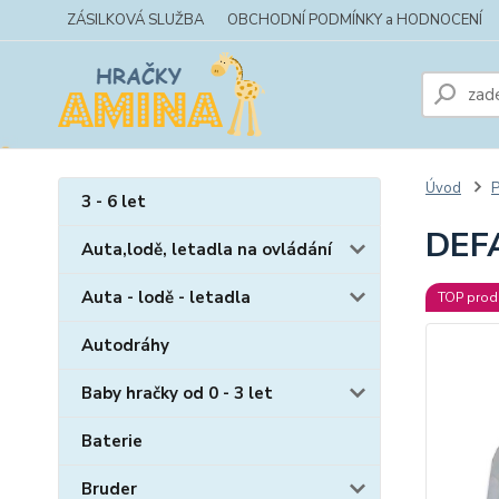
ZÁSILKOVÁ SLUŽBA
OBCHODNÍ PODMÍNKY a HODNOCENÍ
Úvod
P
3 - 6 let
DEF
Auta,lodě, letadla na ovládání
Auta - lodě - letadla
TOP prod
Autodráhy
Baby hračky od 0 - 3 let
Baterie
Bruder