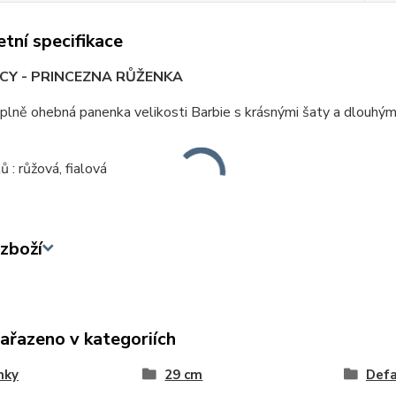
tní specifikace
CY - PRINCEZNA RŮŽENKA
- plně ohebná panenka velikosti Barbie s krásnými šaty a dlouhými
ů : růžová, fialová
zboží
zařazeno v kategoriích
nky
29 cm
Defa