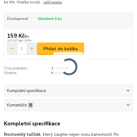
ke hře. Hračka rozvíjí...
celý popis
Dostupnost
Skladem 5 ks
159 Kč
/
ks
131 Kč
bez DPH
Přidat do košíku
Číslo produktu:
101239 W
Výrobce:
MAAMAA
Kompletní specifikace
Komentáře
0
Kompletní specifikace
Roztomilý tučňák
, který zaujme nejen svou barevností. Po