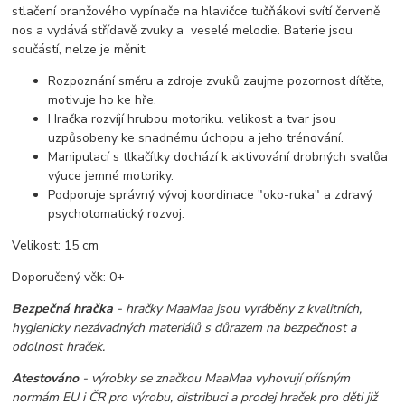
stlačení oranžového vypínače na hlavičce tučňákovi svítí červeně
nos a vydává střídavě zvuky a veselé melodie. Baterie jsou
součástí, nelze je měnit.
Rozpoznání směru a zdroje zvuků zaujme pozornost dítěte,
motivuje ho ke hře.
Hračka rozvíjí hrubou motoriku. velikost a tvar jsou
uzpůsobeny ke snadnému úchopu a jeho trénování.
Manipulací s tlkačítky dochází k aktivování drobných svalůa
výuce jemné motoriky.
Podporuje správný vývoj koordinace "oko-ruka" a zdravý
psychotomatický rozvoj.
Velikost:
15 cm
Doporučený věk:
0+
Bezpečná hračka
- hračky MaaMaa jsou vyráběny z kvalitních,
hygienicky nezávadných materiálů s důrazem na bezpečnost a
odolnost hraček.
Atestováno
- výrobky se značkou MaaMaa vyhovují přísným
normám EU i ČR pro výrobu, distribuci a prodej hraček pro děti již