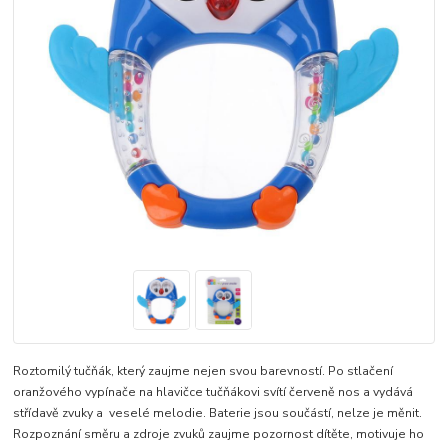
Roztomilý tučňák, který zaujme nejen svou barevností. Po stlačení
oranžového vypínače na hlavičce tučňákovi svítí červeně nos a vydává
střídavě zvuky a veselé melodie. Baterie jsou součástí, nelze je měnit.
Rozpoznání směru a zdroje zvuků zaujme pozornost dítěte, motivuje ho