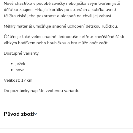
Nové chastítko v podobě sovičky nebo ježka svým tvarem jistě
děťátko zaujme. Hrkající korálky po stranách a kulička uvnitř
tělíčka získá jeho pozornost a alespoň na chvíli jej zabaví.
Měkký materiál umožňuje snadné uchopení dětskou ručičkou.
Čištění je také velmi snadné. Jednoduše setřete znečištěné části
vlhkým hadříkem nebo houbičkou a hra může opět začít.
Dostupné varianty:
ježek
sova
Velikost:
17 cm
Do poznámky napište zvolenou variantu
Původ zboží
Zboží zařazeno v kategoriích