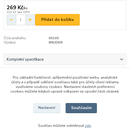
269 Kč
/
ks
222 Kč
bez DPH
Přidat do košíku
Číslo produktu:
60100
Výrobce:
BRUDER
Kompletní specifikace
Komentáře
0
Pro základní funkčnost, zpříjemnění používání webu, analytické
účely a v případě udělení souhlasu také pro účely cílení reklamy
využíváme soubory cookies. Nastavení vlastních preferencí
Kompletní specifikace
cookies můžete kdykoli upravit odkazem ve spodní části stránek.
BRUDER 60100 Hasič s příslušenstvím
Souhlasím
Nastavení
Figurka hasiče má přilbu, opasek, sekeru, hasící přístroj a
vysílačku. Velmi dobře propracovaná, realisticky vypadající,
figurka.
Souhlas můžete odmítnout
zde
.