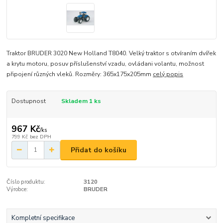
Traktor BRUDER 3020 New Holland T8040. Velký traktor s otvíraním dvířek
a krytu motoru, posuv příslušenství vzadu, ovládani volantu, možnost
připojení různých vleků. Rozměry: 365x175x205mm
celý popis
Dostupnost
Skladem 1 ks
967 Kč
/
ks
799 Kč
bez DPH
Přidat do košíku
Číslo produktu:
3120
Výrobce:
BRUDER
Kompletní specifikace