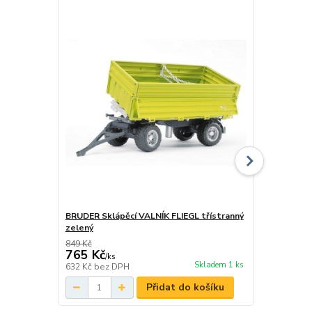
BRUDER Sklápěcí VALNÍK FLIEGL třístranný
BRUDER VAL
zelený
849 Kč
549 Kč
765 Kč
499 Kč
/
ks
Skladem 1 ks
632 Kč
bez DPH
412 Kč
bez 
Přidat do košíku