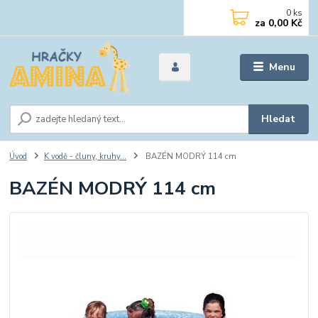
0
ks
za
0,00 Kč
Menu
Hledat
Úvod
K vodě - čluny, kruhy...
BAZÉN MODRÝ 114 cm
BAZÉN MODRÝ 114 cm