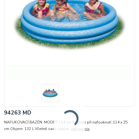
94263 MD
NAFUKOVACÍ BAZÉN MODRÝ 114 cm Rozměr při nafouknutí: 114 x 25
cm.Objem: 132 L.Včetně sady záplat.
celý popis