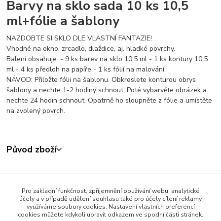
Barvy na sklo sada 10 ks 10,5
ml+fólie a šablony
NAZDOBTE SI SKLO DLE VLASTNÍ FANTAZIE!
Vhodné na okno, zrcadlo, dlaždice, aj. hladké povrchy.
Balení obsahuje: - 9 ks barev na sklo 10,5 ml - 1 ks kontury 10,5
ml - 4 ks předloh na papíře - 1 ks fólií na malování
NÁVOD: Přiložte fólii na šablonu. Obkreslete konturou obrys
šablony a nechte 1-2 hodiny schnout. Poté vybarvěte obrázek a
nechte 24 hodin schnout. Opatrně ho sloupněte z fólie a umístěte
na zvolený povrch.
Původ zboží
Zboží zařazeno v kategoriích
Pro základní funkčnost, zpříjemnění používání webu, analytické
Tvořivé a výtvarné hračky
účely a v případě udělení souhlasu také pro účely cílení reklamy
využíváme soubory cookies. Nastavení vlastních preferencí
Barvy, fixy, pastelky ...
cookies můžete kdykoli upravit odkazem ve spodní části stránek.