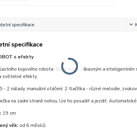
etní specifikace
tní specifikace
BOT s efekty
vlastního bojového robota! Bude tvým zábavným a inteligentním
 světelné efekty.
oči - 2 nálady, manuální otáčení. 2 tlačítka - různé melodie, zvuk
ečka na zadní straně nohou, lze ho posadit a jezdit. Automatické 
:
19 cm
ený věk:
od 6 měsíců