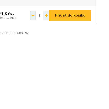
9 Kč
/
ks
Přidat do košíku
 Kč
bez DPH
roduktu:
007406 W