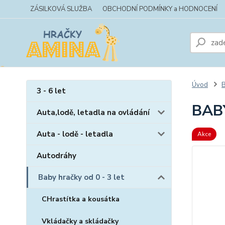
ZÁSILKOVÁ SLUŽBA
OBCHODNÍ PODMÍNKY a HODNOCENÍ
Úvod
B
3 - 6 let
BAB
Auta,lodě, letadla na ovládání
Auta - lodě - letadla
Akce
Autodráhy
Baby hračky od 0 - 3 let
CHrastítka a kousátka
Vkládačky a skládačky