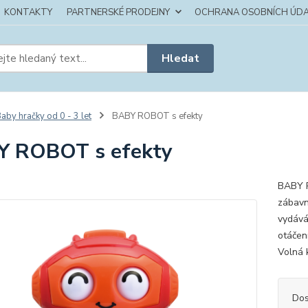
KONTAKTY
PARTNERSKÉ PRODEJNY
OCHRANA OSOBNÍCH ÚDA
Hledat
aby hračky od 0 - 3 let
BABY ROBOT s efekty
Y ROBOT s efekty
BABY R
zábavn
vydává 
otáčení
Volná 
Dos