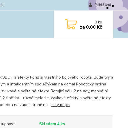
JŮ
Přihlášení
0
ks
za
0,00 Kč
OBOT s efekty Pořiď si vlastního bojového robota! Bude tvým
ým a inteligentním společníkem na doma! Robotický hrdina
zvukové a světelné efekty. Rotující oči - 2 nálady, manuální
. 2 tlačítka - různé melodie, zvukové efekty a světelné efekty.
kolečka na zadní straně no...
celý popis
tupnost
Skladem 4 ks