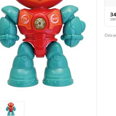
34
288
Číslo p