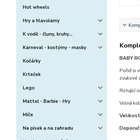
Hot wheels
Hry a hlavolamy
Kompl
K vodě - čluny, kruhy...
Komple
Karneval - kostýmy - masky
BABY RO
Kočárky
Pořiď si 
Krteček
zvukové a
Lego
Rotující 
Mattel - Barbie - Hry
Volná kol
Míče
Velikost
Doporuč
Na písek a na zahradu