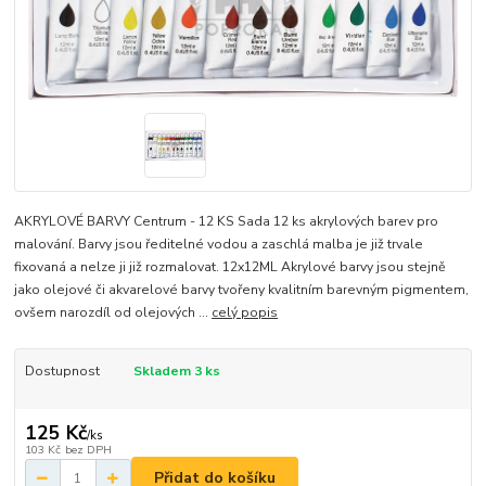
AKRYLOVÉ BARVY Centrum - 12 KS Sada 12 ks akrylových barev pro
malování. Barvy jsou ředitelné vodou a zaschlá malba je již trvale
fixovaná a nelze ji již rozmalovat. 12x12ML Akrylové barvy jsou stejně
jako olejové či akvarelové barvy tvořeny kvalitním barevným pigmentem,
ovšem narozdíl od olejových ...
celý popis
Dostupnost
Skladem 3 ks
125 Kč
/
ks
103 Kč
bez DPH
Přidat do košíku