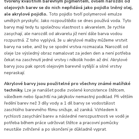
tvořeny kvalitním barevným pigmentem, ovšem narozdíl od
olejových barev se do nich nepřidává jako pojidlo lněný olej,
ale akrylové pojidlo.
Toto pojidlo tvoří polymerové emulze
umělých pryskyřic. Jako rozpouštědlo se dnes používá voda. Tyto
barvy mají tedy tu společnou vlastnost s akvarelem, že rychle
zasychají, ale narozdíl od akvarelu již není dále barva vodou
rozpustná. Z toho vyplývá, že u akrylové malby můžeme vrstvit
barvy na sebe, aniž by se spodní vrstva rozmazala. Narozdíl od
oleje lze výsledný obraz namalovat za jeden den a není potřeba
čekat na zaschnutí jedné vrstvy i několik hodin až dní. Akrylové
barvy jsou pak oproti olejovým barevně sytější a silné vrstvy
nepraskají.
Akrylové barvy jsou použitelné pro všechny známé malířské
techniky.
Lze je nanášet podle zvolené konzistence štětcem,
válečkem nebo špachtlí na jakýkoliv nemastný podklad. Při větším
ředění barev než 3 díly vody a 1 díl barvy se vodostálost
zaschlého barevného filmu snižuje, až zaniká. Vzhledem k
rychlosti zasychání barev a následné nerozpustnosti ve vodě je
potřeba během práce udržovat štětce a pracovní pomůcky
neustále zvlhčené a po skončení je důkladně vyprat.