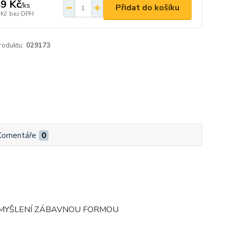
9 Kč
/
ks
Přidat do košíku
 Kč
bez DPH
roduktu:
029173
Komentáře
0
O MYŠLENÍ ZÁBAVNOU FORMOU