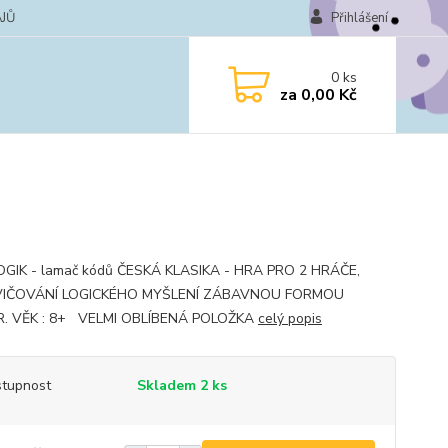
JŮ
Přihlášení
0
ks
za
0,00 Kč
OGIK - lamač kódů ČESKÁ KLASIKA - HRA PRO 2 HRÁČE,
IČOVÁNÍ LOGICKÉHO MYŠLENÍ ZÁBAVNOU FORMOU
. VĚK : 8+ VELMI OBLÍBENÁ POLOŽKA
celý popis
tupnost
Skladem 2 ks