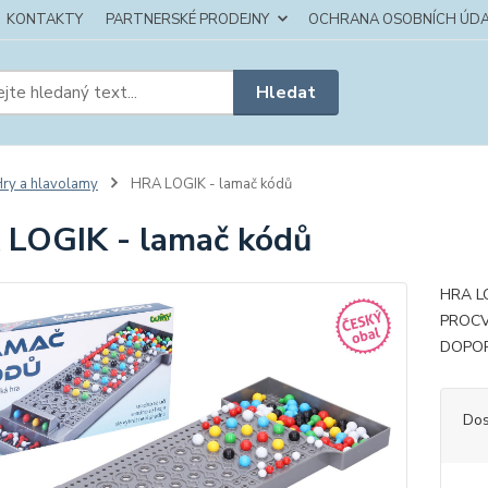
KONTAKTY
PARTNERSKÉ PRODEJNY
OCHRANA OSOBNÍCH ÚDA
Hledat
ry a hlavolamy
HRA LOGIK - lamač kódů
LOGIK - lamač kódů
HRA L
PROCV
DOPOR
Dos