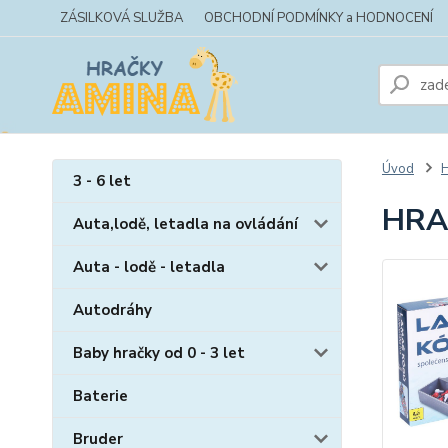
ZÁSILKOVÁ SLUŽBA
OBCHODNÍ PODMÍNKY a HODNOCENÍ
Úvod
H
3 - 6 let
HRA 
Auta,lodě, letadla na ovládání
Auta - lodě - letadla
Autodráhy
Baby hračky od 0 - 3 let
Baterie
Bruder