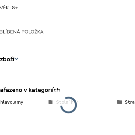
VĚK : 8+
OBLÍBENÁ POLOŽKA
zboží
zařazeno v kategoriích
 hlavolamy
Stolní hry
Stra